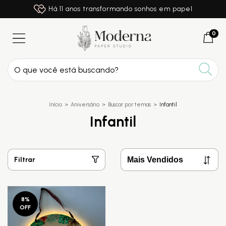
Há 11 anos transformando sonhos em papel
0
Início
>
Aniversário
>
Buscar por temas
>
Infantil
Infantil
Filtrar
8
%
OFF