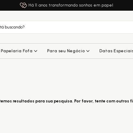
Há 11 anos transformando sonhos em papel
Papelaria Fofa
Para seu Negócio
Datas Especiai
emos resultados para sua pesquisa. Por favor, tente com outros fi