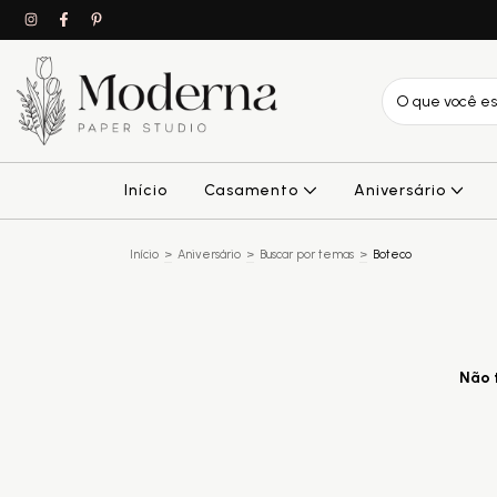
Início
Casamento
Aniversário
Início
>
Aniversário
>
Buscar por temas
>
Boteco
Não t