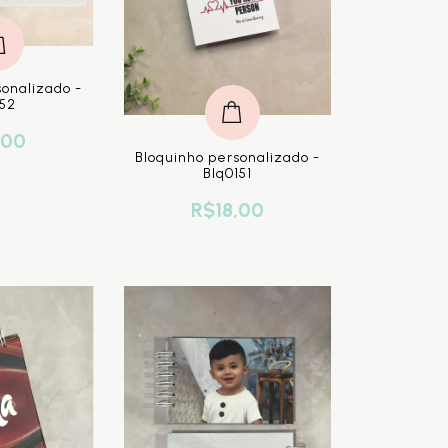
sonalizado -
152
,00
Bloquinho personalizado -
Blq0151
R$18,00