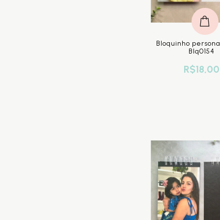
Bloquinho persona
Blq0154
R$18,00