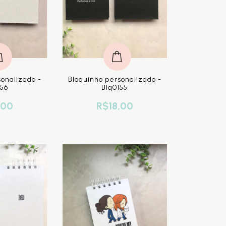
sonalizado -
Bloquinho personalizado -
156
Blq0155
,00
R$18,00