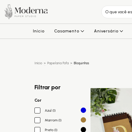
Início
Casamento
Aniversário
Início
>
Papelaria Fofa
>
Bloquinhos
Filtrar por
Cor
Azul (1)
Marrom (1)
Preto (1)