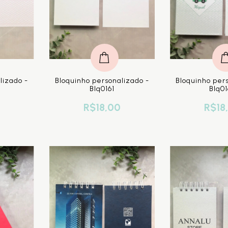
lizado -
Bloquinho personalizado -
Bloquinho per
Blq0161
Blq0
R$18,00
R$18