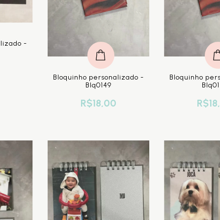
lizado -
Bloquinho personalizado -
Bloquinho per
Blq0149
Blq0
R$18,00
R$18