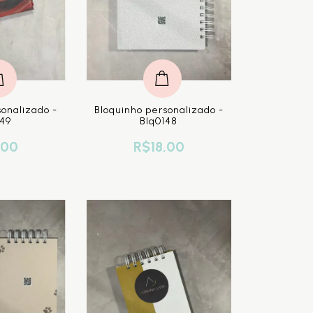
sonalizado -
Bloquinho personalizado -
149
Blq0148
,00
R$18,00