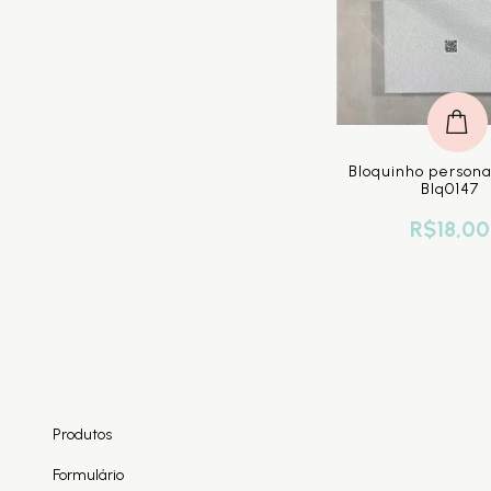
Bloquinho persona
Blq0147
R$18,00
Produtos
Formulário