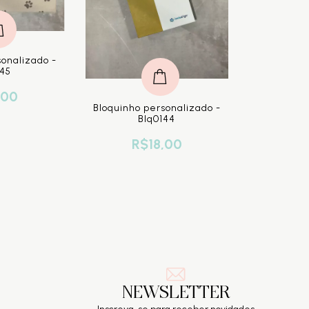
sonalizado -
145
,00
Bloquinho personalizado -
Blq0144
R$18,00
NEWSLETTER