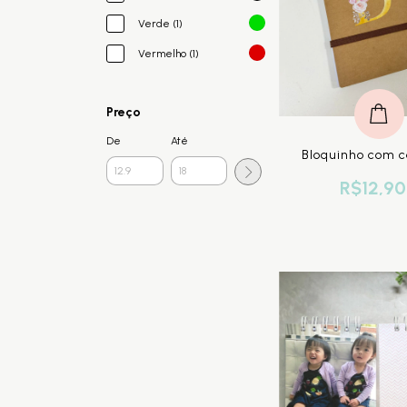
Verde (1)
Vermelho (1)
COMPRAR
Preço
De
Até
Bloquinho com 
R$12,90