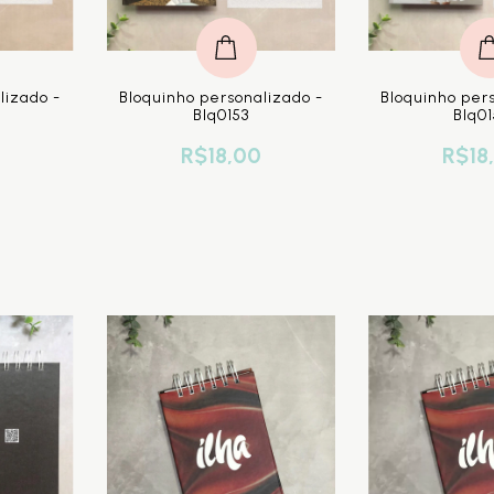
lizado -
Bloquinho personalizado -
Bloquinho per
Blq0153
Blq0
R$18,00
R$18