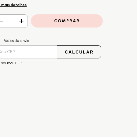
 mais detalhes
ALTERAR CEP
regas para o CEP:
Meios de envio
CALCULAR
 sei meu CEP