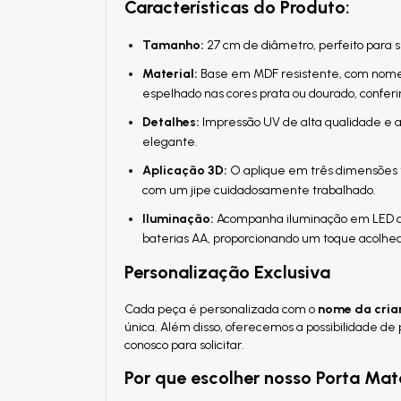
Características do Produto:
Tamanho:
27 cm de diâmetro, perfeito para s
Material:
Base em MDF resistente, com nome p
espelhado nas cores prata ou dourado, confe
Detalhes:
Impressão UV de alta qualidade e a
elegante.
Aplicação 3D:
O aplique em três dimensões t
com um jipe cuidadosamente trabalhado.
Iluminação:
Acompanha iluminação em LED dis
baterias AA, proporcionando um toque acolhed
Personalização Exclusiva
Cada peça é personalizada com o
nome da cria
única. Além disso, oferecemos a possibilidade d
conosco para solicitar.
Por que escolher nosso Porta Ma