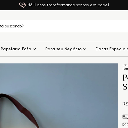
Há 11 anos transformando sonhos em papel
Papelaria Fofa
Para seu Negócio
Datas Especiai
Iníc
Por
P
S
R$