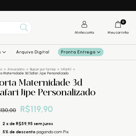
0
Minha conta
Meu carrinho
s
Arquivo Digital
Pronta Entrega
io
>
Aniversário
>
Buscar por temas
>
Infantil
>
ta Maternidade 3d Safari Jipe Personalizado
orta Maternidade 3d
afari Jipe Personalizado
R$119,90
130,00
2
x de
R$59,95
sem juros
5% de desconto
pagando com Pix