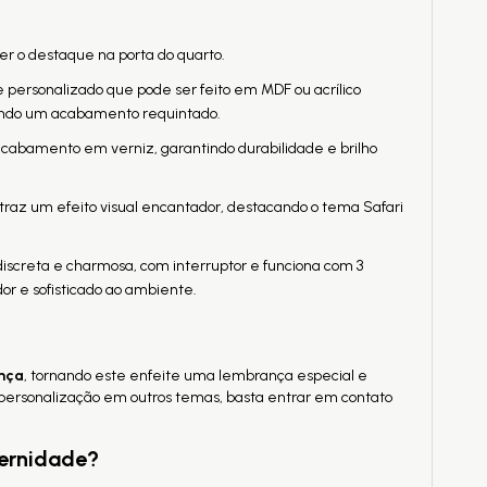
er o destaque na porta do quarto.
ersonalizado que pode ser feito em MDF ou acrílico
rindo um acabamento requintado.
cabamento em verniz, garantindo durabilidade e brilho
raz um efeito visual encantador, destacando o tema Safari
creta e charmosa, com interruptor e funciona com 3
or e sofisticado ao ambiente.
nça
, tornando este enfeite uma lembrança especial e
e personalização em outros temas, basta entrar em contato
ternidade?