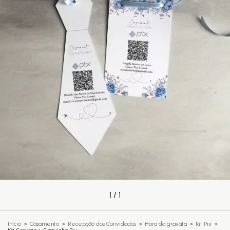
1
/
1
Início
>
Casamento
>
Recepção dos Convidados
>
Hora da gravata
>
Kit Pix
>