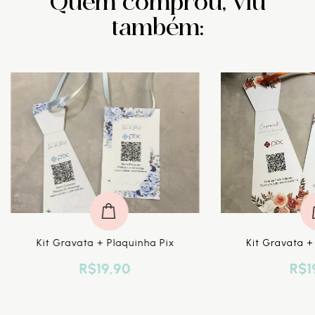
Quem comprou, viu
também:
Kit Gravata + Plaquinha Pix
Kit Gravata +
R$19,90
R$1