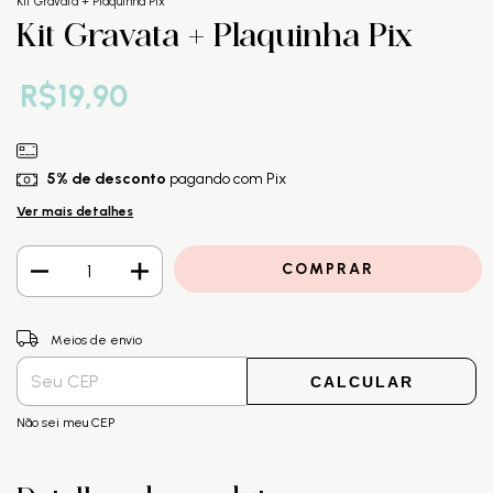
Kit Gravata + Plaquinha Pix
Kit Gravata + Plaquinha Pix
R$19,90
5% de desconto
pagando com Pix
Ver mais detalhes
ALTERAR CEP
Entregas para o CEP:
Meios de envio
CALCULAR
Não sei meu CEP