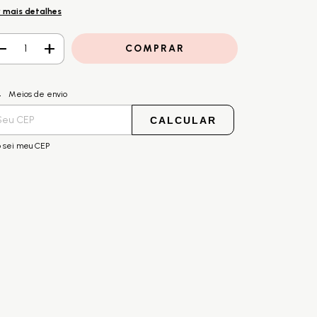
 mais detalhes
ALTERAR CEP
regas para o CEP:
Meios de envio
CALCULAR
 sei meu CEP