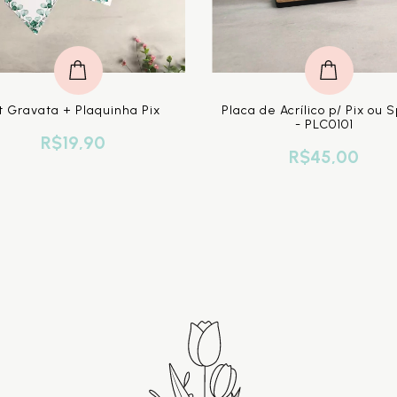
t Gravata + Plaquinha Pix
Placa de Acrílico p/ Pix ou S
- PLC0101
R$19,90
R$45,00