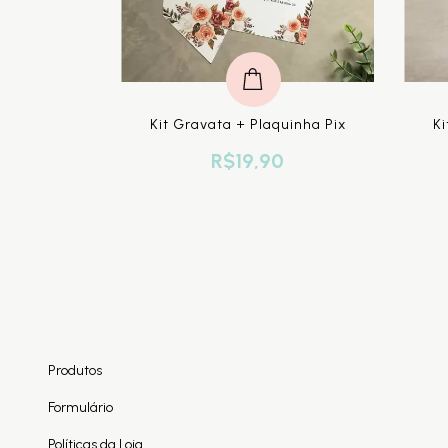
uinha Pix
Kit Gravata + Plaquinha Pix
Ki
0
R$19,90
Produtos
Formulário
Políticas da Loja