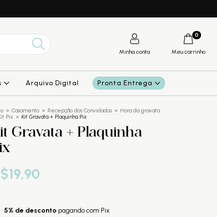
0
Minha conta
Meu carrinho
s
Arquivo Digital
Pronta Entrega
io
>
Casamento
>
Recepção dos Convidados
>
Hora da gravata
Kit Pix
>
Kit Gravata + Plaquinha Pix
it Gravata + Plaquinha
ix
$19,90
5% de desconto
pagando com Pix