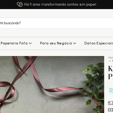
Há 11 anos transformando sonhos em papel
Papelaria Fofa
Para seu Negócio
Datas Especiai
Iníc
>
K
P
R