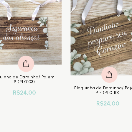
uinha de Daminha/ Pajem -
P (PL0103)
Plaquinha de Daminha/ Pa
R$24,00
P - (PL0110)
R$24,00