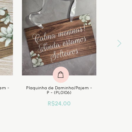
jem -
Plaquinha de Daminha/Pajem -
Plaquinha
P - (PL0106)
R$24,00