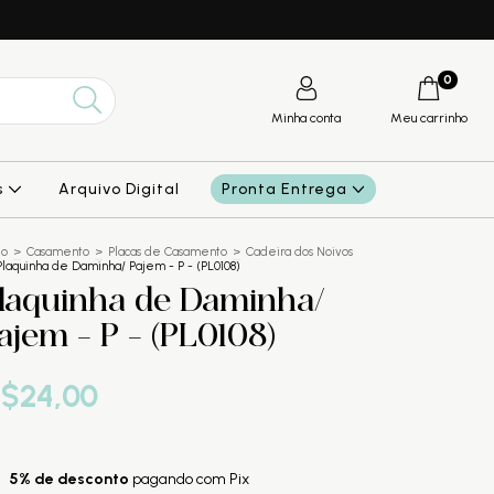
0
Minha conta
Meu carrinho
s
Arquivo Digital
Pronta Entrega
io
>
Casamento
>
Placas de Casamento
>
Cadeira dos Noivos
Plaquinha de Daminha/ Pajem - P - (PL0108)
laquinha de Daminha/
ajem - P - (PL0108)
$24,00
5% de desconto
pagando com Pix