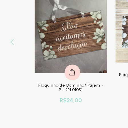
 - Flores
Plaq
0
Plaquinha de Daminha/ Pajem -
P - (PL0105)
R$24,00