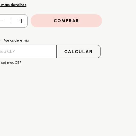
 mais detalhes
ALTERAR CEP
regas para o CEP:
Meios de envio
CALCULAR
 sei meu CEP