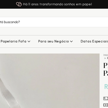
Há 11 anos transformando sonhos em papel
Papelaria Fofa
Para seu Negócio
Datas Especiai
Iníc
>
P
P
R