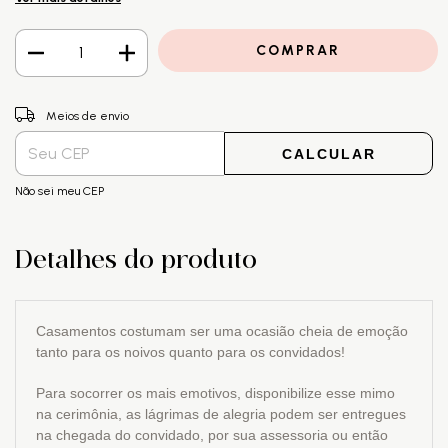
ALTERAR CEP
Entregas para o CEP:
Meios de envio
CALCULAR
Não sei meu CEP
Detalhes do produto
Casamentos costumam ser uma ocasião cheia de emoção
tanto para os noivos quanto para os convidados!
Para socorrer os mais emotivos, disponibilize esse mimo
na cerimônia, as lágrimas de alegria podem ser entregues
na chegada do convidado, por sua assessoria ou então