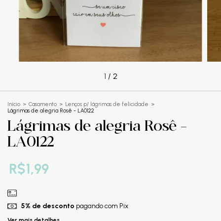
1
/
2
Início
>
Casamento
>
Lenços p/ lágrimas de felicidade
>
Lágrimas de alegria Rosê - LA0122
Lágrimas de alegria Rosê -
LA0122
R$1,99
5% de desconto
pagando com Pix
Ver mais detalhes