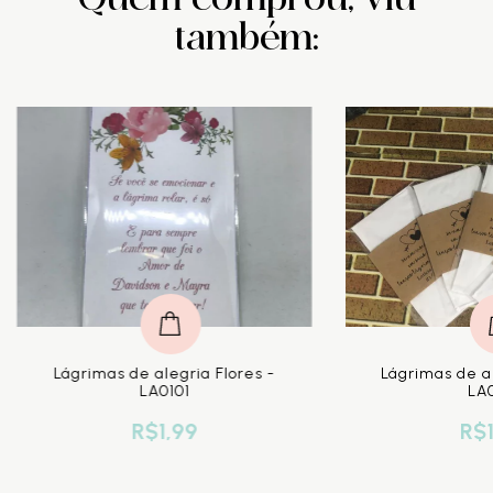
também:
CO
Lágrimas de alegria Flores -
Lágrimas de al
LA0101
LA0
R$1,99
R$1