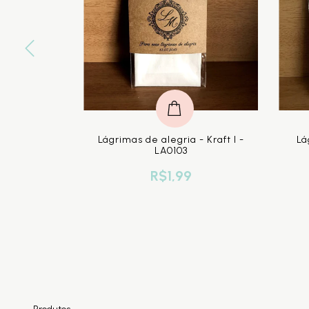
a - Flores
Lágrimas de alegria - Kraft I -
Lá
0103
LA0103
R$1,99