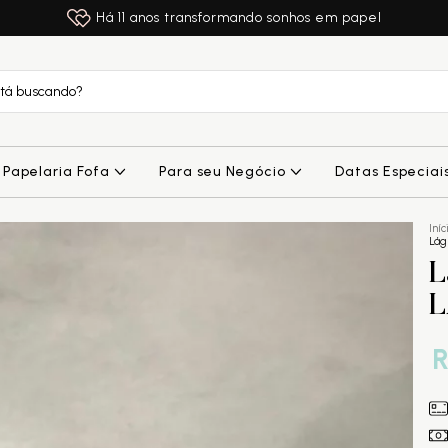
Há 11 anos transformando sonhos em papel
Papelaria Fofa
Para seu Negócio
Datas Especiai
Iníc
Lág
L
L
R