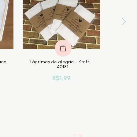
COMPRAR
ado -
Lágrimas de alegria - Kraft -
Lágrimas
LA0181
R$1,99