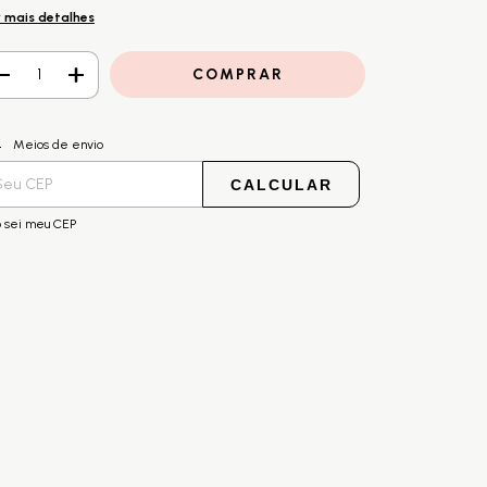
 mais detalhes
ALTERAR CEP
regas para o CEP:
Meios de envio
CALCULAR
 sei meu CEP