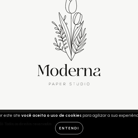
r este site
você aceita o uso de cookies
para agilizar a sua experiên
. Todos os direitos reservados.
ENTENDI