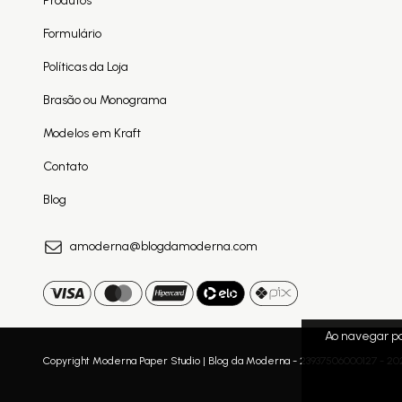
Produtos
Formulário
Políticas da Loja
Brasão ou Monograma
Modelos em Kraft
Contato
Blog
amoderna@blogdamoderna.com
Ao navegar po
Copyright Moderna Paper Studio | Blog da Moderna - 23937506000127 - 2026