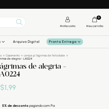
0
Minha conta
Meu carrinho
s
Arquivo Digital
Pronta Entrega
io
>
Casamento
>
Lenços p/ lágrimas de felicidade
>
rimas de alegria - LA0224
ágrimas de alegria -
A0224
$1,99
5% de desconto
pagando com Pix